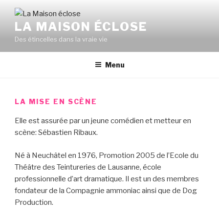
Aller
au
LA MAISON ÉCLOSE
contenu
Des étincelles dans la vraie vie
principal
Menu
LA MISE EN SCÈNE
Elle est assurée par un jeune comédien et metteur en
scène: Sébastien Ribaux.
Né à Neuchâtel en 1976, Promotion 2005 de l’Ecole du
Théâtre des Teintureries de Lausanne, école
professionnelle d’art dramatique. Il est un des membres
fondateur de la Compagnie ammoniac ainsi que de Dog
Production.