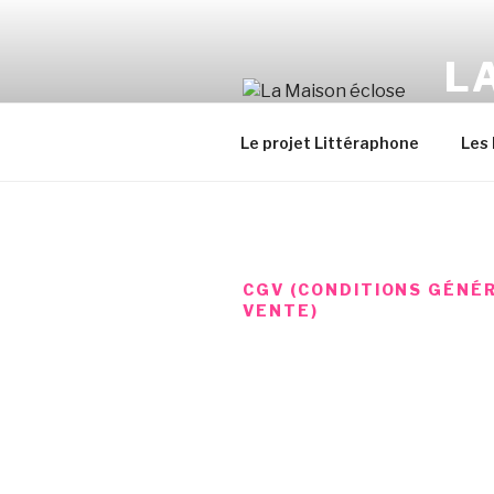
Aller
au
L
contenu
principal
Des ét
Le projet Littéraphone
Les
CGV (CONDITIONS GÉNÉ
VENTE)