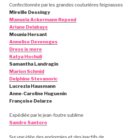
Confectionnée par les grandes couturières feignasses
Mireille Dessingy
Manuela Ackermann Repond
Ariane Delabays
Mounia Hersant
Annelise Devenoges
Dress is more
Katya Hochuli
Samantha Landragin
Marion Schmid
Delphine Stevanovic
Lucrezia Hausmann
Anne-Caroline Huguenin
Françoise Delarze
Expédiée par le jean-foutre sublime
Sandro Santoro
Sur une idée des endormies et des inactifs de