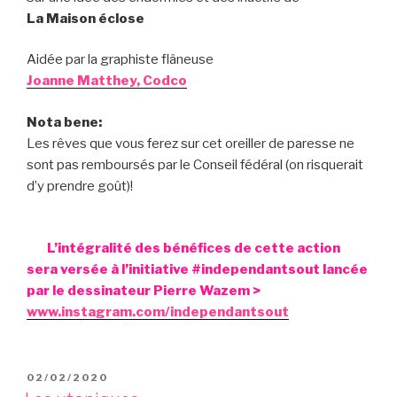
La Maison éclose
Aidée par la graphiste flâneuse
Joanne Matthey, Codco
Nota bene:
Les rêves que vous ferez sur cet oreiller de paresse ne
sont pas remboursés par le Conseil fédéral (on risquerait
d’y prendre goût)!
L’intégralité des bénéfices de cette action
sera versée à l’initiative #independantsout lancée
par le dessinateur Pierre Wazem >
www.instagram.com/independantsout
PUBLIÉ
02/02/2020
LE