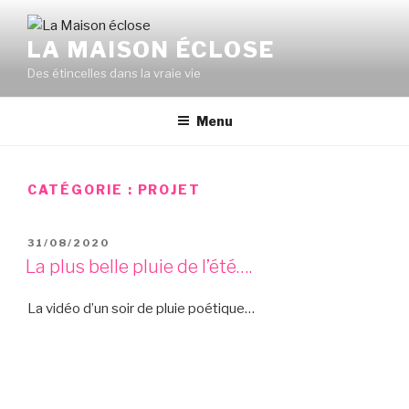
Aller
au
LA MAISON ÉCLOSE
contenu
Des étincelles dans la vraie vie
principal
Menu
CATÉGORIE :
PROJET
PUBLIÉ
31/08/2020
LE
La plus belle pluie de l’été….
La vidéo d’un soir de pluie poétique…